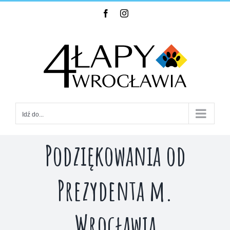
Skip
Facebook
Instagram
to
content
Idź do...
Podziękowania od
Prezydenta m.
Wrocławia