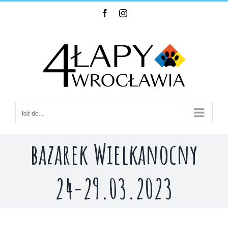
Skip
Facebook
Instagram
to
content
Idź do...
bazarek Wielkanocny
24-29.03.2023