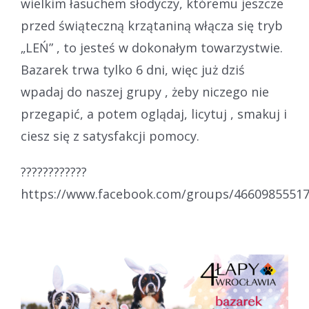
wielkim łasuchem słodyczy, któremu jeszcze
przed świąteczną krzątaniną włącza się tryb
„LEŃ” , to jesteś w dokonałym towarzystwie.
Bazarek trwa tylko 6 dni, więc już dziś
wpadaj do naszej grupy , żeby niczego nie
przegapić, a potem oglądaj, licytuj , smakuj i
ciesz się z satysfakcji pomocy.
????????????
https://www.facebook.com/groups/4660985551