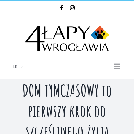
Skip
Facebook
Instagram
to
content
Idź do...
DOM TYMCZASOWY to
pierwszy krok do
szczęśliwego życia