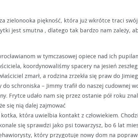
sza zielonooka piękność, która już wkrótce traci swój
ytki jest smutna , dlatego tak bardzo nam zależy, a
rocławianom w tymczasowej opiece nad ich pupilam
ściciela, koordynowaliśmy spacery na jesień zeszłeg
aściciel zmarł, a rodzina zrzekła się praw do Jimiego 
y do schroniska – Jimmy trafił do naszej cudownej wol
ny. Frytce udało nam się przez ostanie pół roku zna
że się nią dalej zajmować
kotka, która uwielbia kontakt z człowiekiem. Chodz
onale się sprawdzi jako psi towarzysz, bo 6 lat mie
ehawiorysty, który przygotuje nowy dom na poprawn