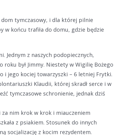
 dom tymczasowy, i dla której pilnie
by w końcu trafiła do domu, gdzie będzie
i. Jednym z naszych podopiecznych,
o roku był Jimmy. Niestety w Wigilię Bożego
i jego kociej towarzyszki – 6 letniej Frytki.
ontariuszki Klaudii, której skradł serce i w
leźć tymczasowe schronienie, jednak dziś
i za nim krok w krok i miauczeniem
szkała z psiakiem. Stosunek do innych
ą socjalizację z kocim rezydentem.