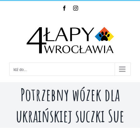
Skip
Facebook
Instagram
to
content
Idź do...
Potrzebny wózek dla
ukraińskiej suczki Sue