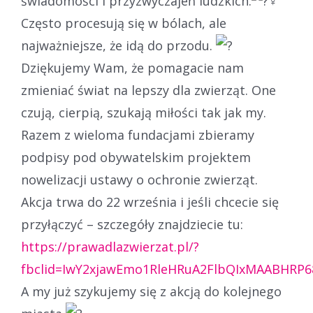
świadomości i przyzwyczajeń ludzkich.
Często procesują się w bólach, ale
najważniejsze, że idą do przodu.
Dziękujemy Wam, że pomagacie nam
zmieniać świat na lepszy dla zwierząt. One
czują, cierpią, szukają miłości tak jak my.
Razem z wieloma fundacjami zbieramy
podpisy pod obywatelskim projektem
nowelizacji ustawy o ochronie zwierząt.
Akcja trwa do 22 września i jeśli chcecie się
przyłączyć – szczegóły znajdziecie tu:
https://prawadlazwierzat.pl/?
fbclid=IwY2xjawEmo1RleHRuA2FlbQIxMAABHR
A my już szykujemy się z akcją do kolejnego