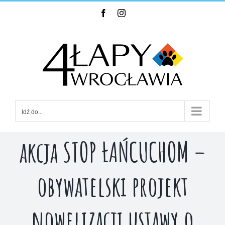
Skip
Facebook
Instagram
to
content
Idź do...
akcja STOP ŁAŃCUCHOM –
obywatelski projekt
nowelizacji ustawy o