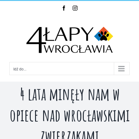
Skip
Facebook
Instagram
to
content
Idź do...
4 lata minęły nam w
opiece nad wrocławskimi
zwierzakami