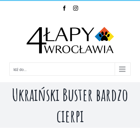
Skip
Facebook
Instagram
to
content
Idź do...
Ukraiński Buster bardzo
cierpi