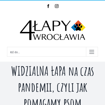
Skip
Facebook
Instagram
to
content
Idź do...
WIDZIALNA ŁAPA na czas
pandemii, czyli jak
pomagamy psom