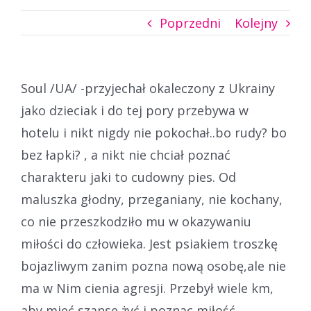
Poprzedni
Kolejny
Soul /UA/ -przyjechał okaleczony z Ukrainy
jako dzieciak i do tej pory przebywa w
hotelu i nikt nigdy nie pokochał..bo rudy? bo
bez łapki? , a nikt nie chciał poznać
charakteru jaki to cudowny pies.
Od
maluszka głodny, przeganiany, nie kochany,
co nie przeszkodziło mu w okazywaniu
miłości do człowieka. Jest psiakiem troszkę
bojazliwym zanim pozna nową osobę,ale nie
ma w Nim cienia agresji. Przebył wiele km,
aby mieć szanse żyć i poznac miłość