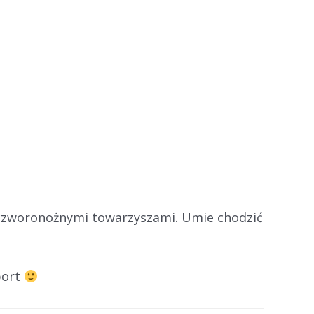
i czworonożnymi towarzyszami. Umie chodzić
port