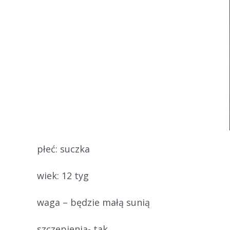
płeć: suczka
wiek: 12 tyg
waga – będzie małą sunią
szczepienia- tak