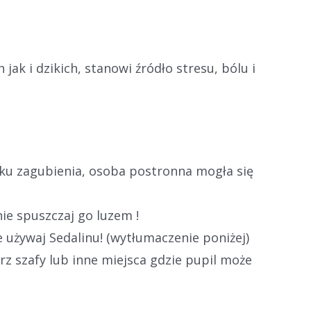
k i dzikich, stanowi źródło stresu, bólu i
dku zagubienia, osoba postronna mogła się
ie spuszczaj go luzem !
e używaj Sedalinu! (wytłumaczenie poniżej)
rz szafy lub inne miejsca gdzie pupil może