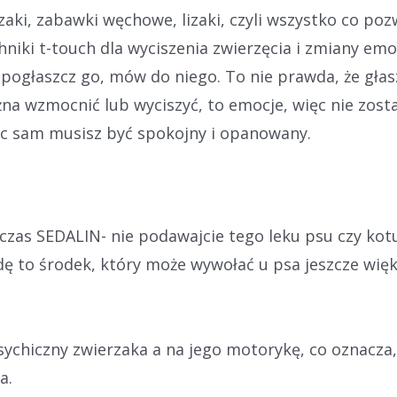
aki, zabawki węchowe, lizaki, czyli wszystko co poz
hniki t-touch dla wyciszenia zwierzęcia i zmiany emo
m, pogłaszcz go, mów do niego. To nie prawda, że gła
żna wzmocnić lub wyciszyć, to emocje, więc nie zos
ęc sam musisz być spokojny i opanowany.
czas SEDALIN- nie podawajcie tego leku psu czy kotu!!
dę to środek, który może wywołać u psa jeszcze więk
 psychiczny zwierzaka a na jego motorykę, co oznacza
a.