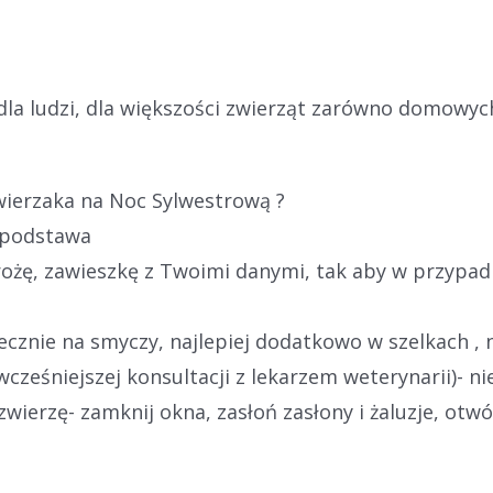
a ludzi, dla większości zwierząt zarówno domowych ja
wierzaka na Noc Sylwestrową ?
o podstawa
rożę, zawieszkę z Twoimi danymi, tak aby w przypa
ecznie na smyczy, najlepiej dodatkowo w szelkach , n
wcześniejszej konsultacji z lekarzem weterynarii)- ni
ierzę- zamknij okna, zasłoń zasłony i żaluzje, otwó